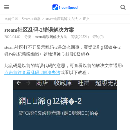
当前位置：
Steam加速器
>
steam错误码解决方法
>
正文
steam社区乱码-2错误解决方案
2020-04-02
分类：
steam错误码解决方法
阅读(22521)
评论(0)
steam社区打不开显示乱码-2是怎么回事，閿欒浠ｇ爜锛�-2
鏃犳硶杞藉叆缃戦〉锛堟湭鐭ラ敊璇級銆�
此乱码是以前的错误代码的意思，可查看以前的解决文章通用:
点击前往查看乱码-2解决办法
或看以下教程：