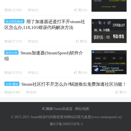
阅读(12268)
评论(0)
赞(
24
)
用了加速器还是打不开steam社
情况帮助教程
区怎么办,118,105错误代码解决方法
阅读(27573)
评论(0)
赞(
6
)
Steam加速器(SteamSpeed)软件介
软件介绍
绍
阅读(31335)
评论(2)
赞(
50
)
Steam社区打不开怎么办?蜗游推出免费加速社区功能！
公告/通知
阅读(6540)
评论(0)
赞(
5
)
© 2026
Steam加速器
网站地图
© 2015-2021 Steam错误代码教程查询网站☑️蒸汽速度(www.steamspeed.cn)
豫ICP备16005556号-3